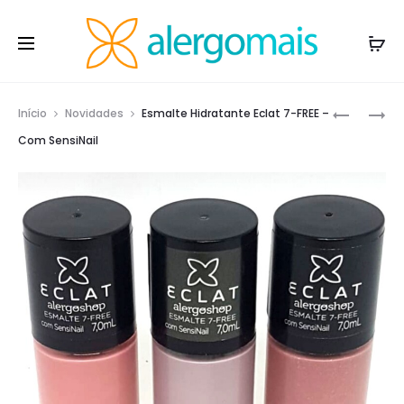
Prod
CAPA
SECANTE
Início
Novidades
Esmalte Hidratante Eclat 7-FREE –
ANTIÁCA
PARA
navig
Com SensiNail
BERÇO
UNHAS
–
RÁPIDO
SUPER
DRY
SOFT
EXPRESS
–
ECLAT