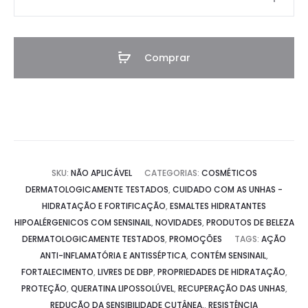
Hidratante
Eclat
7-
Comprar
FREE
-
Com
SensiNail
quantidade
SKU:
NÃO APLICÁVEL
CATEGORIAS:
COSMÉTICOS
DERMATOLOGICAMENTE TESTADOS
,
CUIDADO COM AS UNHAS -
HIDRATAÇÃO E FORTIFICAÇÃO
,
ESMALTES HIDRATANTES
HIPOALÉRGENICOS COM SENSINAIL
,
NOVIDADES
,
PRODUTOS DE BELEZA
DERMATOLOGICAMENTE TESTADOS
,
PROMOÇÕES
TAGS:
AÇÃO
ANTI-INFLAMATÓRIA E ANTISSÉPTICA
,
CONTÉM SENSINAIL
,
FORTALECIMENTO
,
LIVRES DE DBP
,
PROPRIEDADES DE HIDRATAÇÃO
,
PROTEÇÃO
,
QUERATINA LIPOSSOLÚVEL
,
RECUPERAÇÃO DAS UNHAS
,
REDUÇÃO DA SENSIBILIDADE CUTÂNEA.
,
RESISTÊNCIA