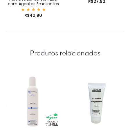
R$
27,90
com Agentes Emolientes
Avaliaç
R$
40,90
ão
5.00
de 5
Produtos relacionados