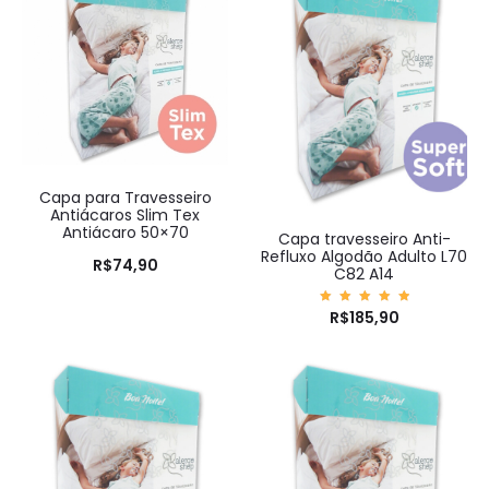
Capa para Travesseiro
Antiácaros Slim Tex
Antiácaro 50×70
Capa travesseiro Anti-
Refluxo Algodão Adulto L70
R$
74,90
C82 A14
Avaliaç
R$
185,90
ão
5.00
de 5