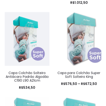
Avaliaç
R$
1.012,50
ão
5.00
de 5
Capa Colchão Solteiro
Capa para Colchão Super
Antiácaro Padrão Algodão
Soft Solteiro King
C190 L90 A21cm
R$
576,50
–
R$
672,50
R$
534,50