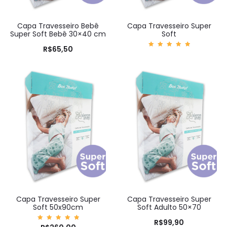
Capa Travesseiro Bebê
Capa Travesseiro Super
Super Soft Bebê 30×40 cm
Soft
R$
65,50
Avaliaç
ão
5.00
de 5
Capa Travesseiro Super
Capa Travesseiro Super
Soft 50x90cm
Soft Adulto 50×70
R$
99,90
Avaliaç