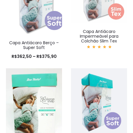
Capa Antiácaro
Impermeável para
Colchão Slim Tex
Capa Antiácaro Berço –
Super Soft
Avaliaç
ão
R$
362,50
–
R$
375,90
5.00
de 5