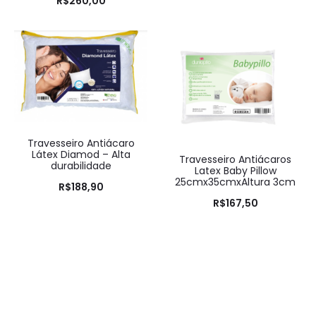
R$
260,00
ão
5.00
de 5
Travesseiro Antiácaro
Látex Diamod – Alta
Travesseiro Antiácaros
durabilidade
Latex Baby Pillow
25cmx35cmxAltura 3cm
R$
188,90
R$
167,50