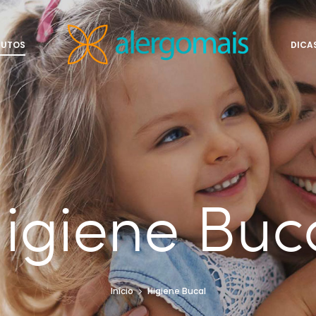
DUTOS
DICA
igiene Buc
Início
Higiene Bucal