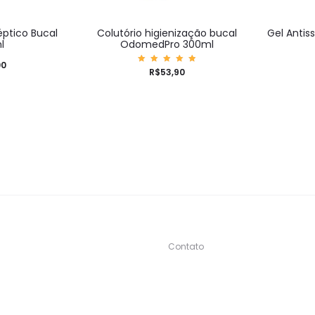
éptico Bucal
Colutório higienização bucal
Gel Anti
l
OdomedPro 300ml
00
Avaliaç
R$
53,90
ão
5.00
de 5
Contato
s