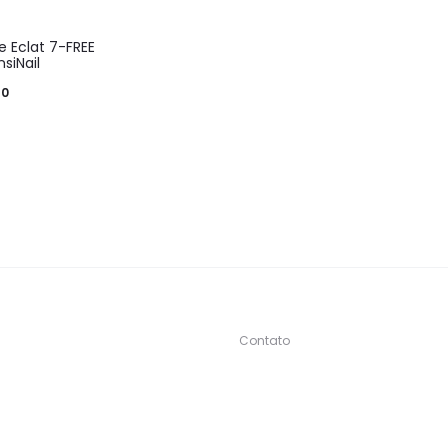
e Eclat 7-FREE
siNail
90
Contato
s