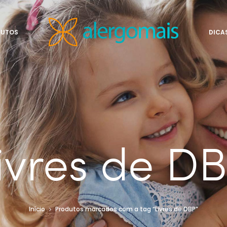
DUTOS
DICA
ivres de D
Início
Produtos marcados com a tag “Livres de DBP”