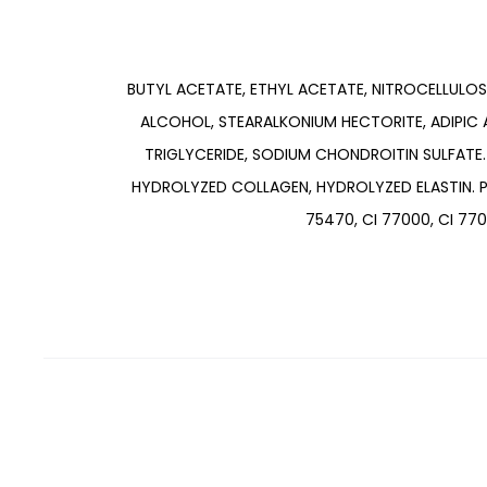
BUTYL ACETATE, ETHYL ACETATE, NITROCELLULOSE
ALCOHOL, STEARALKONIUM HECTORITE, ADIPIC
TRIGLYCERIDE, SODIUM CHONDROITIN SULFATE
HYDROLYZED COLLAGEN, HYDROLYZED ELASTIN. PODE 
75470, CI 77000, CI 7701