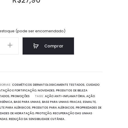
R$
27,90
 estoque (pode ser encomendado)
Comprar
gênico
GORIAS:
COSMÉTICOS DERMATOLOGICAMENTE TESTADOS
,
CUIDADO
ATAÇÃO E FORTIFICAÇÃO
,
NOVIDADES
,
PRODUTOS DE BELEZA
TADOS
,
PROMOÇÕES
TAGS:
AÇÃO ANTI-INFLAMATÓRIA
,
AÇÃO
ERGÊNICA
,
BASE PARA UNHAS
,
BASE PARA UNHAS FRACAS
,
ESMALTE
,
ade
LTE PARA ALÉRGICOS
,
PRODUTOS PARA ALÉRGICOS
,
PROPRIEDADES DE
EDADES DE HIDRATAÇÃO
,
PROTEÇÃO
,
RECUPERAÇÃO DAS UNHAS
CADAS
,
REDUÇÃO DA SENSIBILIDADE CUTÂNEA.