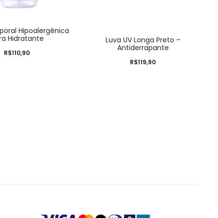
poral Hipoalergênica
tra Hidratante
Luva UV Longa Preto –
Antiderrapante
R$
110,90
R$
119,90