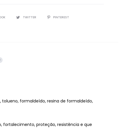
OOK
TWITTER
PINTEREST
0
 tolueno, formaldeído, resina de formaldeído,
fortalecimento, proteção, resistência e que