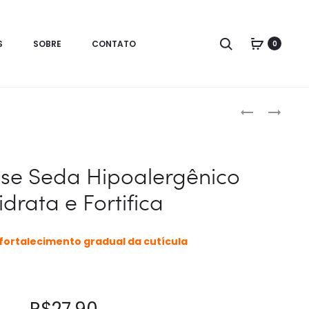
Search
S
SOBRE
CONTATO
0
Produc
CREME
BASE
DE
PARA
naviga
BARBEAR
UNHAS
HIPOALERGÊ
FRACAS
se Seda Hipoalergênico
HIDRATA
idrata e Fortifica
E
FORTIFICA
fortalecimento gradual da cutícula