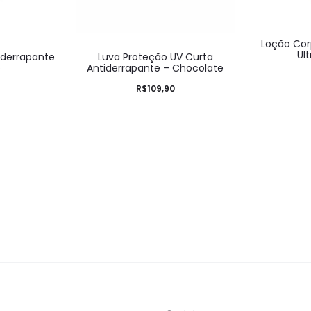
Loção Cor
Ul
iderrapante
Luva Proteção UV Curta
o
Antiderrapante – Chocolate
R$
109,90