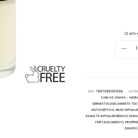
12 em
Esmalte
Base
Seda
Hipoaler
-
Hidrata
SKU:
7897689301596
CATE
COM AS UNHAS - HIDR
e
DERMATOLOGICAMENTE TES
Fortifica
ANTISSÉPTICA
,
BASE HIPOAL
quantid
ESMALTE HIPOALERGÊNICO
,
ESMA
FORTALECIMENTO
,
PROPRI
DANIFI