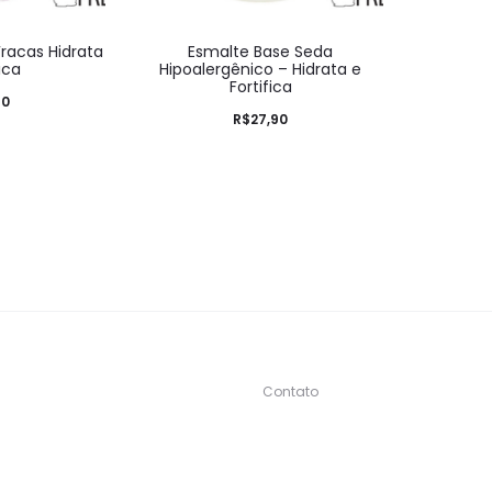
racas Hidrata
Esmalte Base Seda
ica
Hipoalergênico – Hidrata e
Fortifica
90
R$
27,90
Contato
s