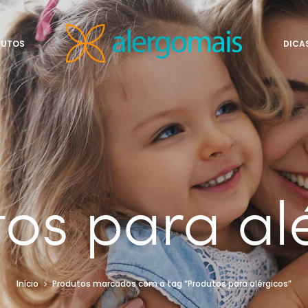
DUTOS
DICA
os para al
Início
Produtos marcados com a tag “Produtos para alérgicos”