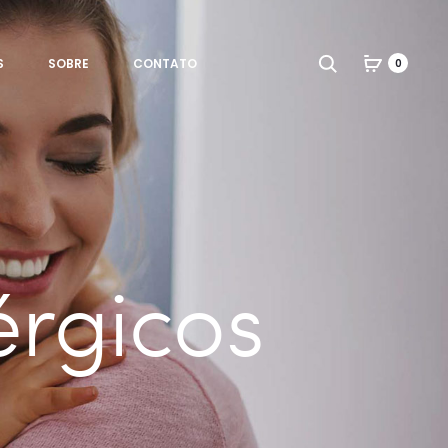
Search
S
SOBRE
CONTATO
0
érgicos