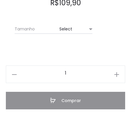
R$
109,90
Tamanho
Luva
Curta
UV
-
Comprar
Pele
-
Antiderrapante
quantidade