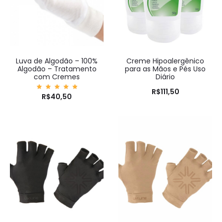
Luva de Algodão – 100%
Creme Hipoalergênico
Algodão – Tratamento
para as Mãos e Pés Uso
com Cremes
Diário
R$
111,50
Avaliaç
R$
40,50
ão
5.00
de 5