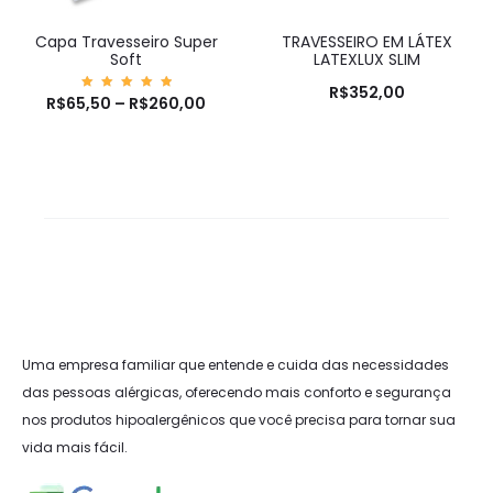
Capa Travesseiro Super
TRAVESSEIRO EM LÁTEX
Soft
LATEXLUX SLIM
R$
352,00
R$
65,50
Avaliaç
–
R$
260,00
ão
5.00
de 5
Uma empresa familiar que entende e cuida das necessidades
das pessoas alérgicas, oferecendo mais conforto e segurança
nos produtos hipoalergênicos que você precisa para tornar sua
vida mais fácil.