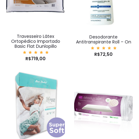
Travesseiro Látex
Desodorante
Ortopédico Importado
Antitranspirante Roll – On
Basic Flat Dunlopillo
Avaliaç
R$
72,50
ão
Avaliaç
R$
719,00
5.00
ão
de 5
5.00
de 5