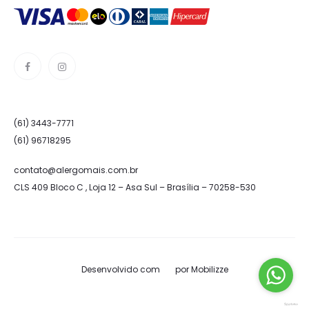
(61) 3443-7771
(61) 96718295
contato@alergomais.com.br
CLS 409 Bloco C , Loja 12 – Asa Sul – Brasília – 70258-530
Desenvolvido com
por
Mobilizze