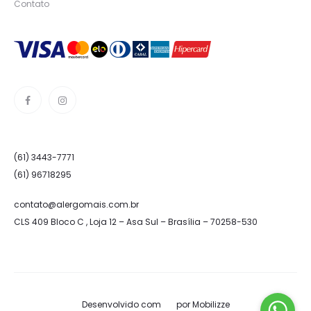
Contato
(61) 3443-7771
(61) 96718295
contato@alergomais.com.br
CLS 409 Bloco C , Loja 12 – Asa Sul – Brasília – 70258-530
Desenvolvido com
por
Mobilizze