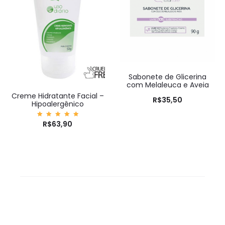
Sabonete de Glicerina
com Melaleuca e Aveia
Creme Hidratante Facial –
R$
35,50
Hipoalergênico
Avaliaç
R$
63,90
ão
5.00
de 5