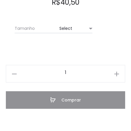
R$
40,50
avaliaç
ão de
cliente
Tamanho
Luva
de
Algodão
-
Comprar
100%
Algodão
-
Tratamento