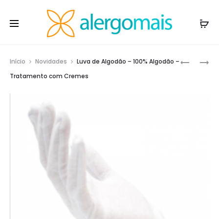
Prod
CAIXA
LUVA
Início
Novidades
Luva de Algodão – 100% Algodão –
LUVA
DE
navig
Tratamento com Cremes
DESCART
NITRILA
NITRÍLIC
HIPOALÉ
AZUL
SENSI
100
BLACK
UN
SLIM