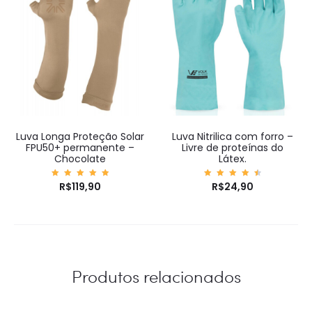
Luva Longa Proteção Solar
Luva Nitrilica com forro –
FPU50+ permanente –
Livre de proteínas do
Chocolate
Látex.
Avaliaç
R$
119,90
Avalia
R$
24,90
ão
ção
5.00
4.75
de 5
de 5
Produtos relacionados