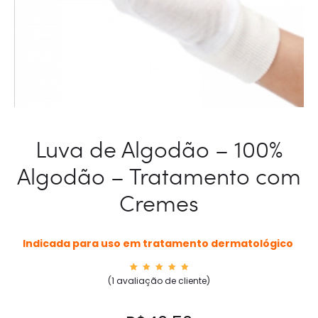
Luva de Algodão – 100%
Algodão – Tratamento com
Cremes
Indicada para uso em tratamento dermatológico
1
Avaliad
(
1
avaliação de cliente)
o como
5.00
de
5, com
basead
o em