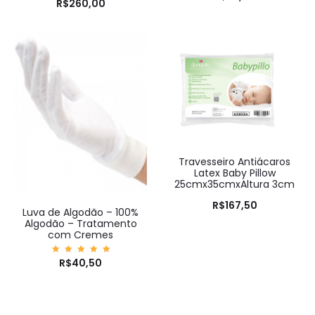
Avaliaç
R$
260,00
ão
5.00
de 5
Travesseiro Antiácaros
Latex Baby Pillow
25cmx35cmxAltura 3cm
R$
167,50
Luva de Algodão – 100%
Algodão – Tratamento
com Cremes
Avaliaç
R$
40,50
ão
5.00
de 5