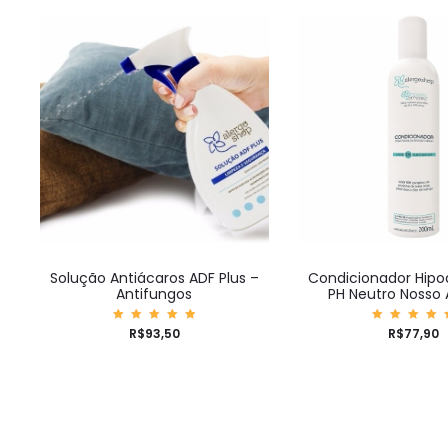
Solução Antiácaros ADF Plus –
Condicionador Hipo
Antifungos
PH Neutro Nosso
Avaliaç
Avalia
R$
93,50
R$
77,90
ão
ão
5.00
5.00
de 5
de 5