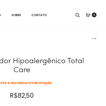
Search
S
SOBRE
CONTATO
0
Prod
SOLUÇÃO
ANTIÁCARO
navig
ADF
PLUS
or Hipoalergênico Total
–
Care
ANTIFUNGO
nte e duradoura hidratação
R$
82,50