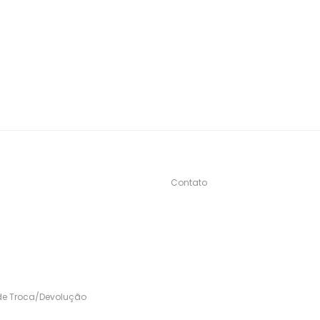
Contato
s
 de Troca/Devolução