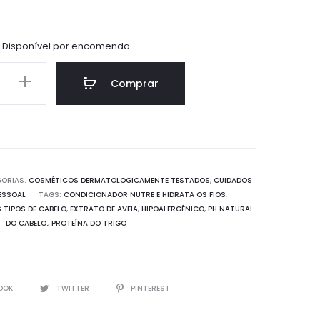
Disponível por encomenda
onador
Comprar
gênico
ade
ORIAS:
COSMÉTICOS DERMATOLOGICAMENTE TESTADOS
,
CUIDADOS
PESSOAL
TAGS:
CONDICIONADOR NUTRE E HIDRATA OS FIOS
,
TIPOS DE CABELO
,
EXTRATO DE AVEIA
,
HIPOALERGÊNICO
,
PH NATURAL
DO CABELO.
,
PROTEÍNA DO TRIGO
OOK
TWITTER
PINTEREST