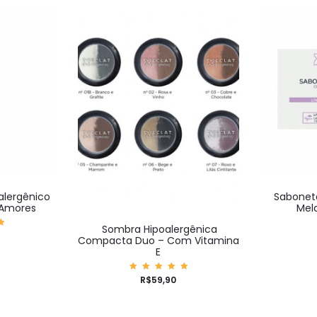
alergênico
Sabonet
 Amores
Mel
Sombra Hipoalergênica
ç
Compacta Duo – Com Vitamina
E
Avaliaç
R$
59,90
ão
5.00
de 5