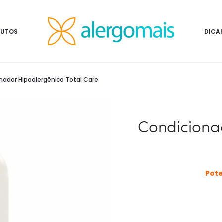
DUTOS
DICA
nador Hipoalergênico Total Care
Condicionad
Pote