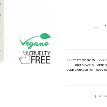
Condici
Hipoaler
Total
Care
quantid
SKU:
7897689300605
CATEG
COM O CABELO
,
HIGIENE 
CONDICIONADOR POR TODOS OS 
SHARE
FACEB