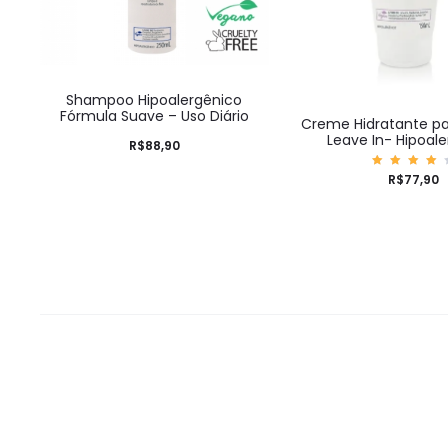
Shampoo Hipoalergênico
Fórmula Suave – Uso Diário
Creme Hidratante p
Leave In- Hipoal
R$
88,90
Avali
R$
77,90
ação
4.00
de 5