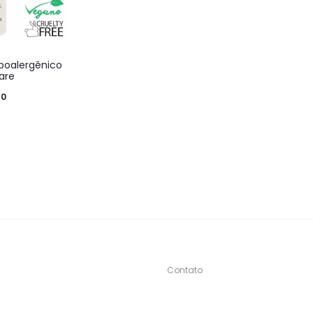
poalergênico
are
50
Contato
s