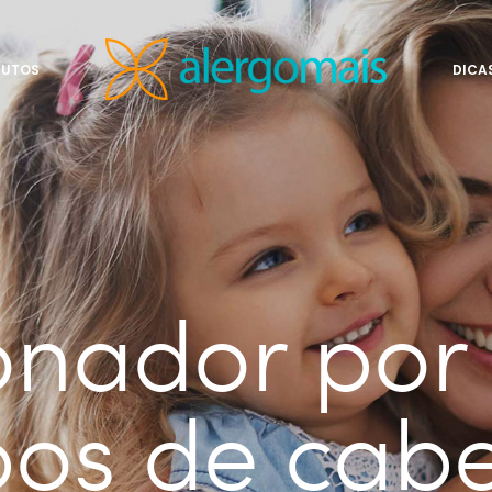
DUTOS
DICA
onador por 
pos de cab