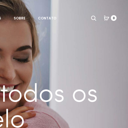
Search
S
SOBRE
CONTATO
0
todos os
elo