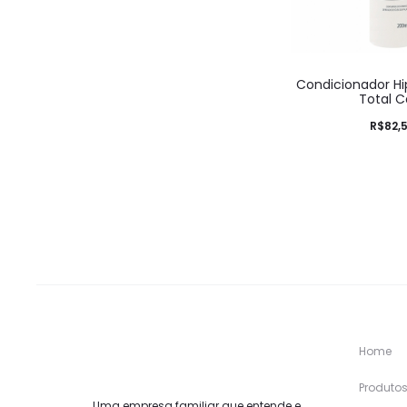
Condicionador Hi
Total C
R$
82,
Home
Produto
Uma empresa familiar que entende e