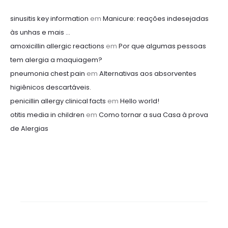
sinusitis key information
em
Manicure: reações indesejadas
às unhas e mais …
amoxicillin allergic reactions
em
Por que algumas pessoas
tem alergia a maquiagem?
pneumonia chest pain
em
Alternativas aos absorventes
higiênicos descartáveis.
penicillin allergy clinical facts
em
Hello world!
otitis media in children
em
Como tornar a sua Casa à prova
de Alergias