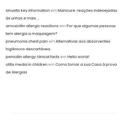
sinusitis key information
em
Manicure: reações indesejadas
às unhas e mais …
amoxicillin allergic reactions
em
Por que algumas pessoas
tem alergia a maquiagem?
pneumonia chest pain
em
Alternativas aos absorventes
higiênicos descartáveis.
penicillin allergy clinical facts
em
Hello world!
otitis media in children
em
Como tornar a sua Casa à prova
de Alergias