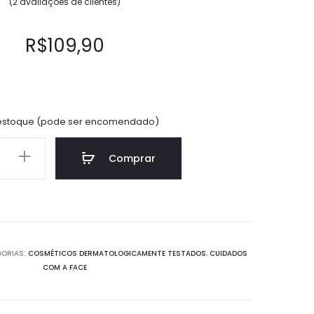
(
2
avaliações de clientes)
o como
5.00
de
5, com
basead
o em
R$
109,90
avaliaç
ões de
cliente
s
estoque (pode ser encomendado)
Comprar
GORIAS:
COSMÉTICOS DERMATOLOGICAMENTE TESTADOS
,
CUIDADOS
COM A FACE
ade