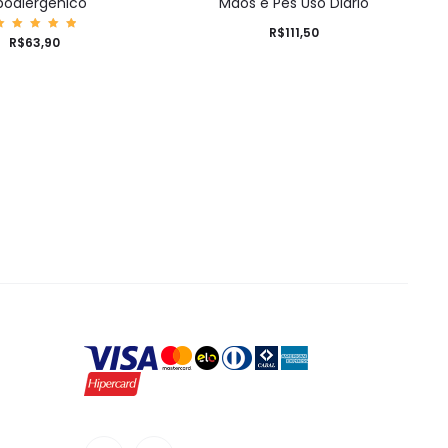
poalergênico
Mãos e Pés Uso Diário
R$
111,50
Avaliaç
R$
63,90
ão
5.00
de 5