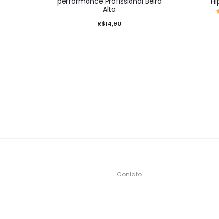
performance Profissional Beira
Hi
Alta
R$
14,90
Contato
s