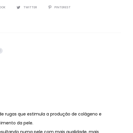
OOK
TWITTER
PINTEREST
2
de rugas que estimula a produção de colágeno e
cimento da pele.
resultando numa pele com mais qualidade, mais