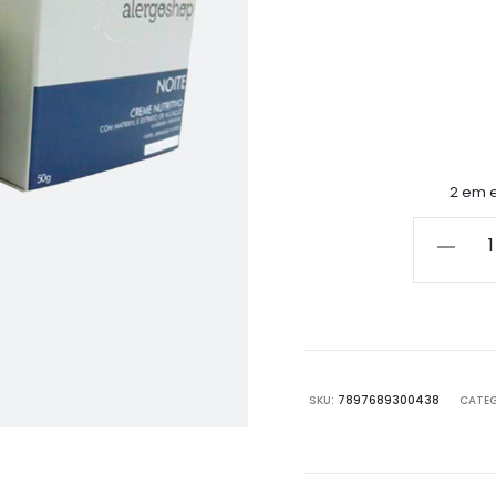
2 em 
Creme
Nutritivo
Noite
Eternity
Anti
Sinais
SKU:
7897689300438
CATE
quantid