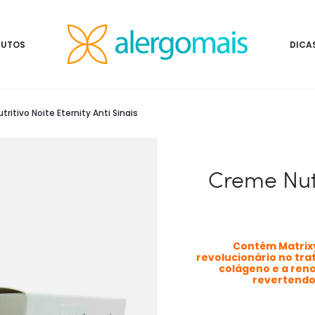
DUTOS
DICA
ritivo Noite Eternity Anti Sinais
Creme Nutr
Contém Matrixy
revolucionário no tr
colágeno e a reno
revertendo