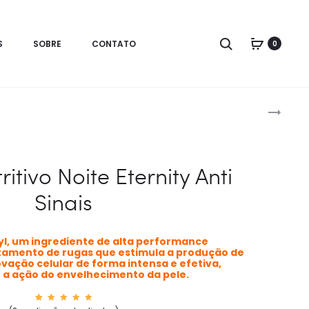
Search
S
SOBRE
CONTATO
0
Prod
SOLUÇÃO
ANTIÁCARO
navig
ADF
PLUS
itivo Noite Eternity Anti
–
Sinais
ANTIFUNGO
l, um ingrediente de alta performance
atamento de rugas que estimula a produção de
vação celular de forma intensa e efetiva,
 a ação do envelhecimento da pele.
2
Avaliad