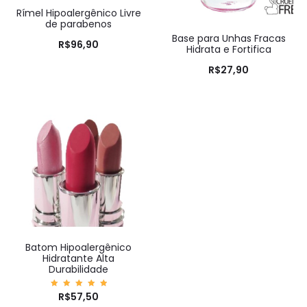
Rímel Hipoalergênico Livre
de parabenos
Base para Unhas Fracas
R$
96,90
Hidrata e Fortifica
R$
27,90
Batom Hipoalergênico
Hidratante Alta
Durabilidade
Avaliaç
R$
57,50
ão
5.00