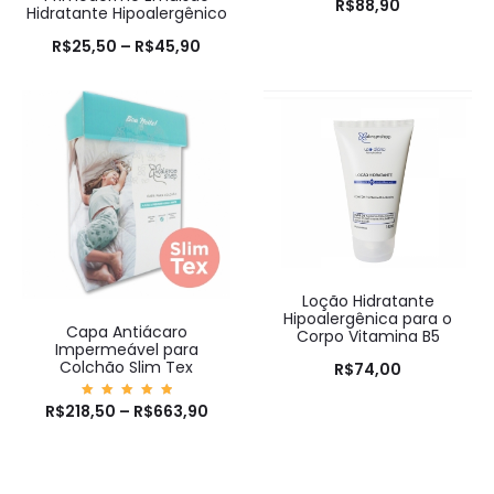
R$
88,90
Hidratante Hipoalergênico
R$
25,50
–
R$
45,90
Loção Hidratante
Hipoalergênica para o
Capa Antiácaro
Corpo Vitamina B5
Impermeável para
Colchão Slim Tex
R$
74,00
R$
218,50
Avaliaç
–
R$
663,90
ão
5.00
de 5