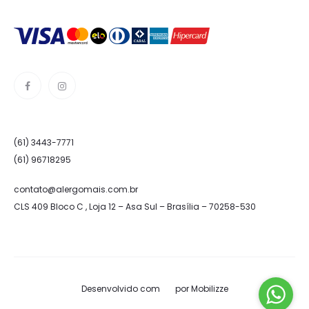
(61) 3443-7771
(61) 96718295
contato@alergomais.com.br
CLS 409 Bloco C , Loja 12 – Asa Sul – Brasília – 70258-530
Desenvolvido com
por
Mobilizze