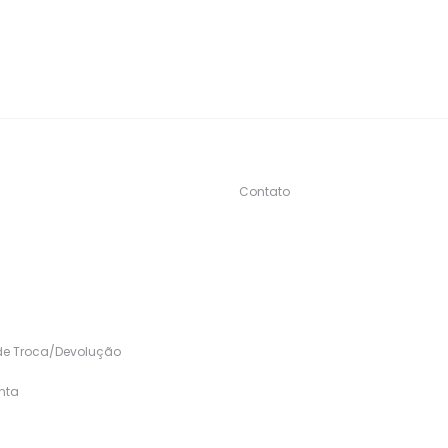
Contato
s
 de Troca/Devolução
nta