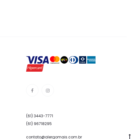
(61) 3443-7771
(61) 96718295
Go
contato@alergomais.com.br