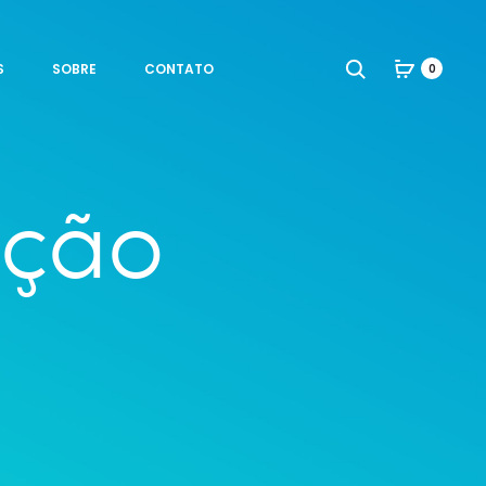
Search
S
SOBRE
CONTATO
0
eção