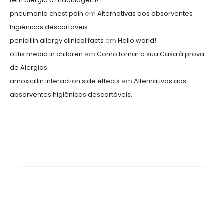
tem alergia a maquiagem?
pneumonia chest pain
em
Alternativas aos absorventes
higiênicos descartáveis.
penicillin allergy clinical facts
em
Hello world!
otitis media in children
em
Como tornar a sua Casa à prova
de Alergias
amoxicillin interaction side effects
em
Alternativas aos
absorventes higiênicos descartáveis.