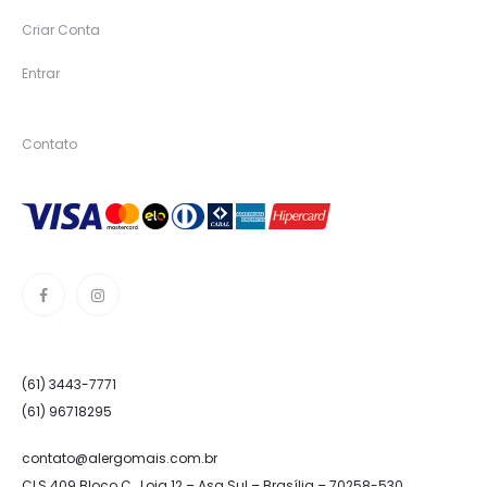
Criar Conta
Entrar
Contato
(61) 3443-7771
(61) 96718295
contato@alergomais.com.br
CLS 409 Bloco C , Loja 12 – Asa Sul – Brasília – 70258-530