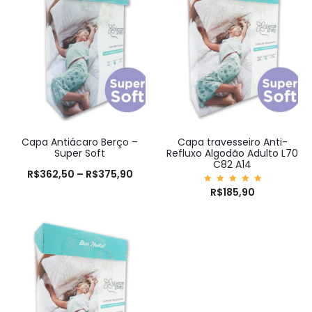
Capa Antiácaro Berço –
Capa travesseiro Anti-
Super Soft
Refluxo Algodão Adulto L70
C82 A14
R$
362,50
–
R$
375,90
Avaliaç
R$
185,90
ão
5.00
de 5