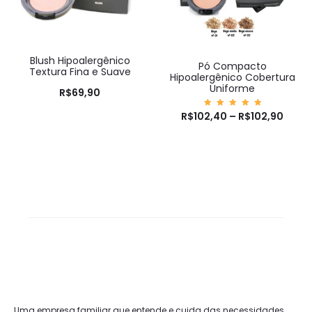
Blush Hipoalergênico
Pó Compacto
Textura Fina e Suave
Hipoalergênico Cobertura
Uniforme
R$
69,90
R$
102,40
Avaliaç
–
R$
102,90
ão
5.00
de 5
Uma empresa familiar que entende e cuida das necessidades