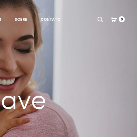
Search
S
SOBRE
CONTATO
0
uave