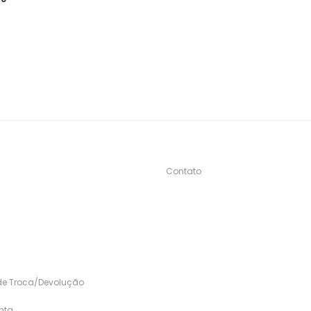
Contato
s
 de Troca/Devolução
nta