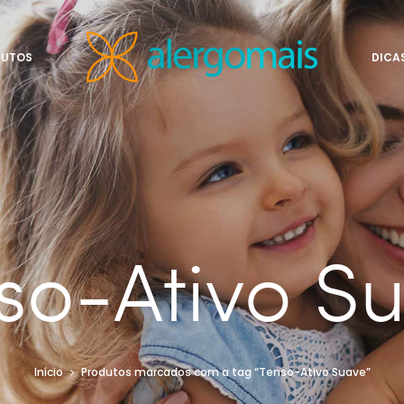
DUTOS
DICA
so-Ativo S
Início
Produtos marcados com a tag “Tenso-Ativo Suave”