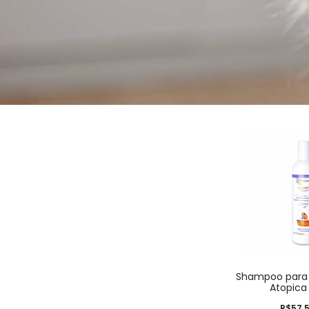
Shampoo para
Atopica
R$
57,