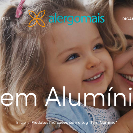
DUTOS
DICA
em Alumín
Início
Produtos marcados com a tag “Sem Alumínio”