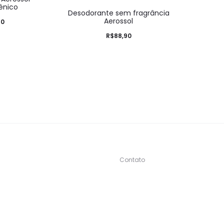
ênico
Desodorante sem fragrância
Aerossol
90
R$
88,90
Contato
s