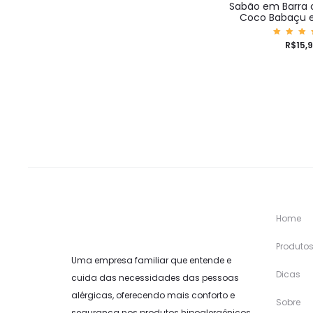
Sabão em Barra 
Coco Babaçu e
Aval
R$
15,
ão
5.0
de 
Home
Produto
Uma empresa familiar que entende e
Dicas
cuida das necessidades das pessoas
alérgicas, oferecendo mais conforto e
Sobre
segurança nos produtos hipoalergênicos