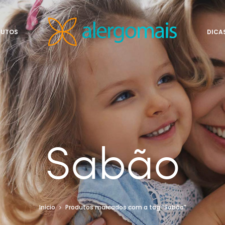
DUTOS
DICA
Sabão
Início
Produtos marcados com a tag “Sabão”