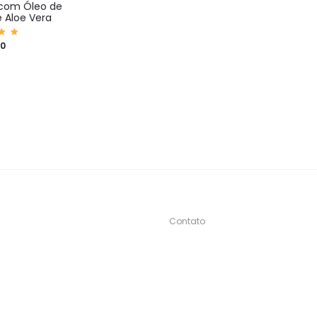
com Óleo de
 Aloe Vera
iaç
90
0
5
Contato
s