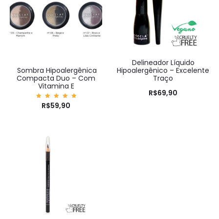
Delineador Líquido
Hipoalergênico – Excelente
Sombra Hipoalergênica
Traço
Compacta Duo – Com
Vitamina E
R$
69,90
Avaliaç
R$
59,90
ão
5.00
de 5