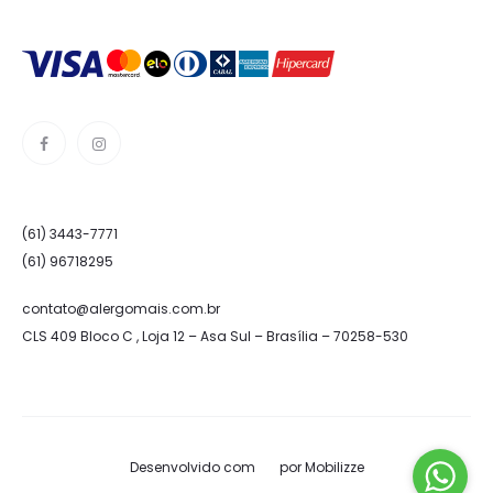
(61) 3443-7771
(61) 96718295
contato@alergomais.com.br
CLS 409 Bloco C , Loja 12 – Asa Sul – Brasília – 70258-530
Desenvolvido com
por
Mobilizze