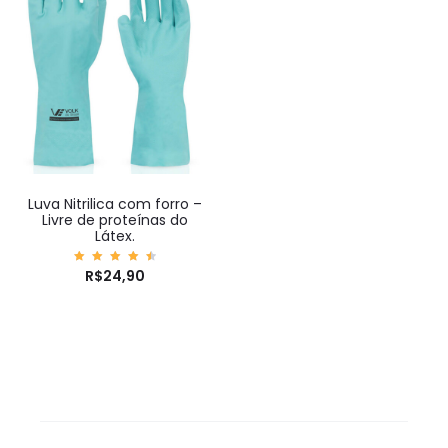
Luva Nitrilica com forro –
Livre de proteínas do
Látex.
Avalia
R$
24,90
ção
4.75
de 5