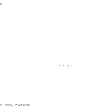
90
Contato
s
 de Troca/Devolução