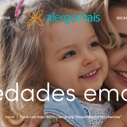
DUTOS
DICA
edades emo
Início
Produtos marcados com a tag “Propriedades emolientes”