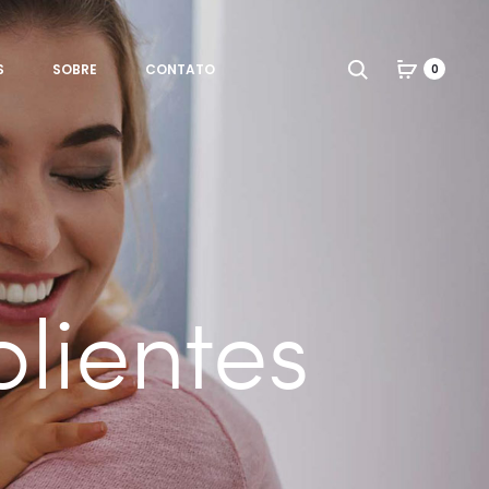
Search
S
SOBRE
CONTATO
0
lientes