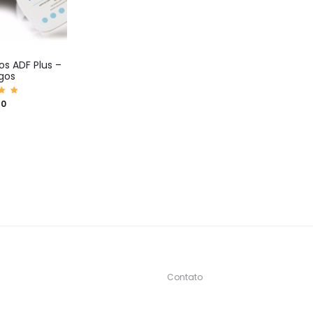
os ADF Plus –
gos
iaç
50
0
5
Contato
s