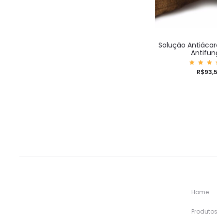
Solução Antiácar
Antifun
Aval
R$
93,
ão
5.0
de 
Home
Produto