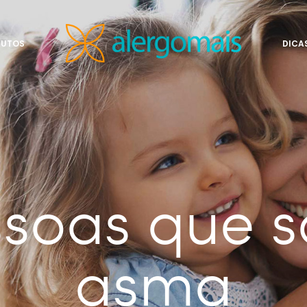
DUTOS
DICA
ssoas que s
asma