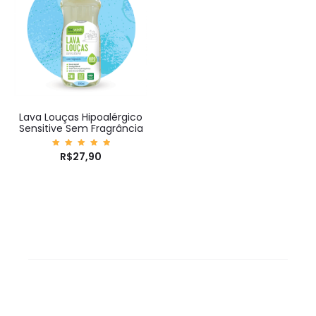
Lava Louças Hipoalérgico
Sensitive Sem Fragrância
Avaliaç
R$
27,90
ão
5.00
de 5