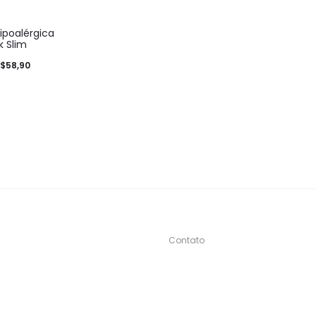
Hipoalérgica
k Slim
$
58,90
Contato
s