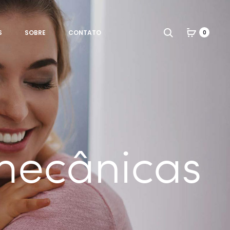
Search
S
SOBRE
CONTATO
0
mecânicas