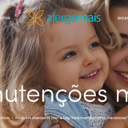
DUTOS
DICA
utenções 
Início
Produtos marcados com a tag “Para manutenções mecânicas”