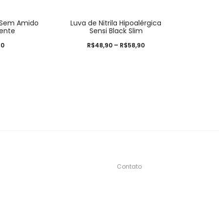
l Sem Amido
Luva de Nitrila Hipoalérgica
ente
Sensi Black Slim
90
R$
48,90
–
R$
58,90
Contato
s