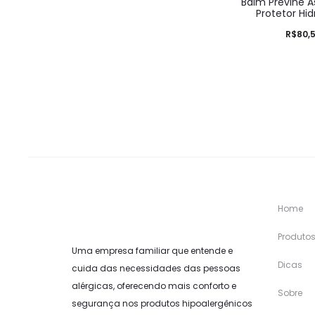
Balm Previne A
Protetor Hi
R$
80,
Home
Produto
Uma empresa familiar que entende e
Dicas
cuida das necessidades das pessoas
alérgicas, oferecendo mais conforto e
Sobre
segurança nos produtos hipoalergênicos