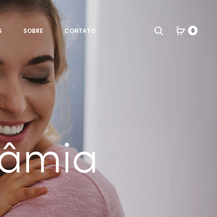
Search
S
SOBRE
CONTATO
0
dâmia