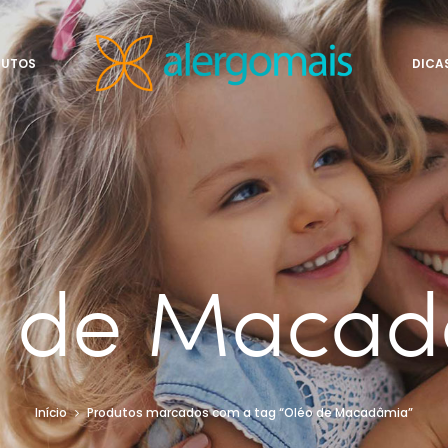
DUTOS
DICA
 de Maca
Início
Produtos marcados com a tag “Oléo de Macadâmia”