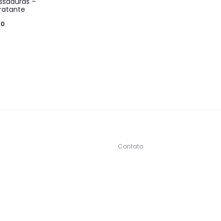
ssaduras –
dratante
50
Contato
s