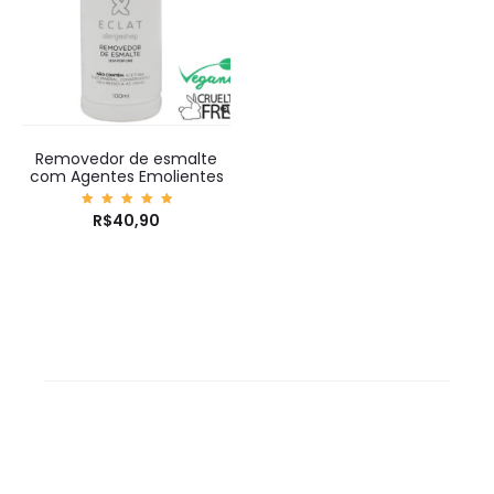
Removedor de esmalte
com Agentes Emolientes
Avaliaç
R$
40,90
ão
5.00
de 5