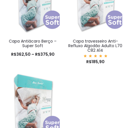
Capa Antiácaro Berço –
Capa travesseiro Anti-
Super Soft
Refluxo Algodão Adulto L70
C82 A14
R$
362,50
–
R$
375,90
Avaliaç
R$
185,90
ão
5.00
de 5