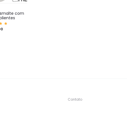
esmalte com
lientes
iaç
90
0
5
Contato
s