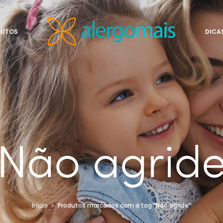
DUTOS
DICA
Não agrid
Início
Produtos marcados com a tag “Não agride”