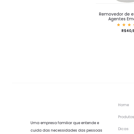
Removedor de 
Agentes Emo
Aval
R$
40,
ão
5.0
de 
Home
Produto
Uma empresa familiar que entende e
Dicas
cuida das necessidades das pessoas