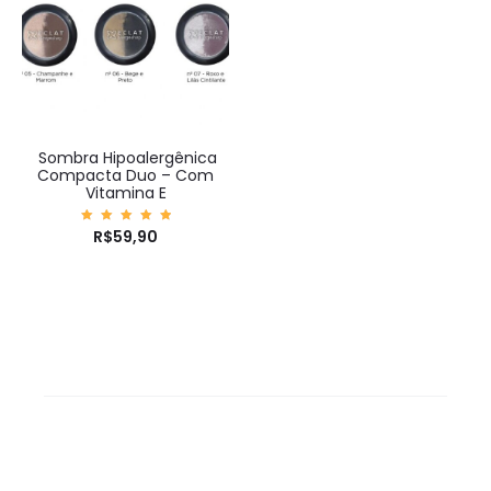
Sombra Hipoalergênica
Compacta Duo – Com
Vitamina E
Avaliaç
R$
59,90
ão
5.00
de 5