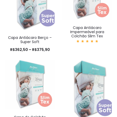
Capa Antiácaro
Impermeável para
Colchão Slim Tex
Capa Antiácaro Berço –
Super Soft
Avaliaç
ão
R$
362,50
–
R$
375,90
5.00
de 5