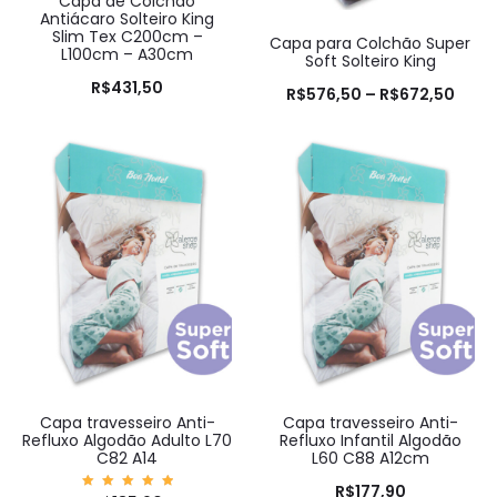
Capa de Colchão
Antiácaro Solteiro King
Slim Tex C200cm –
Capa para Colchão Super
L100cm – A30cm
Soft Solteiro King
R$
431,50
R$
576,50
–
R$
672,50
Capa travesseiro Anti-
Capa travesseiro Anti-
Refluxo Algodão Adulto L70
Refluxo Infantil Algodão
C82 A14
L60 C88 A12cm
R$
177,90