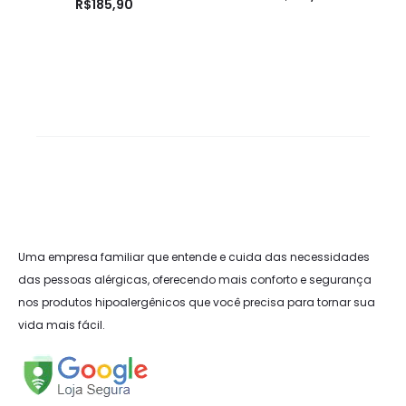
Avaliaç
R$
185,90
ão
5.00
de 5
Uma empresa familiar que entende e cuida das necessidades
das pessoas alérgicas, oferecendo mais conforto e segurança
nos produtos hipoalergênicos que você precisa para tornar sua
vida mais fácil.