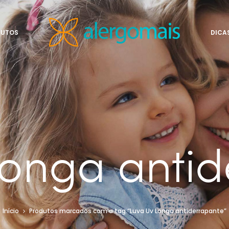
DUTOS
DICA
Longa antid
Início
Produtos marcados com a tag “Luva Uv Longa antiderrapante”