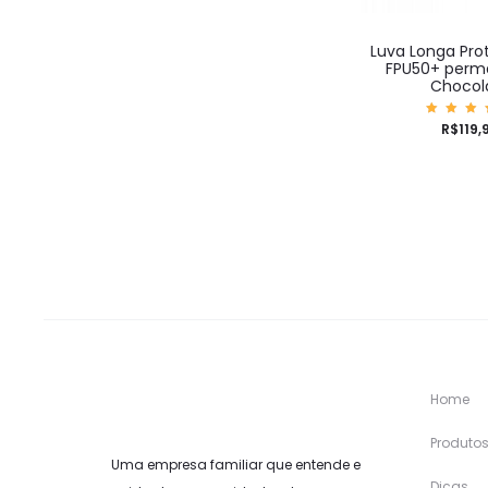
Luva Longa Pro
FPU50+ perm
Chocol
Aval
R$
119,
ão
5.0
de 
Home
Produto
Uma empresa familiar que entende e
Dicas