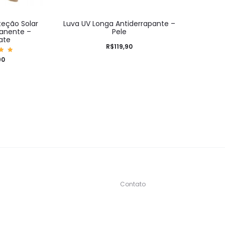
teção Solar
Luva UV Longa Antiderrapante –
anente –
Pele
ate
R$
119,90
iaç
90
0
5
Contato
s