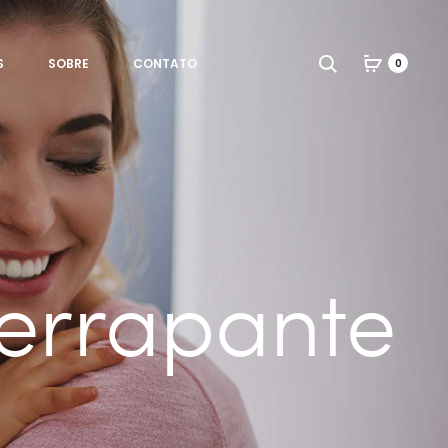
Search
S
SOBRE
CONTATO
0
errapante