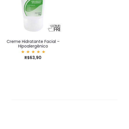
Creme Hidratante Facial –
Hipoalergênico
Avaliaç
R$
63,90
ão
5.00
de 5