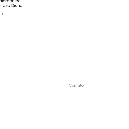
lergênico
 Uso Diário
90
Contato
s