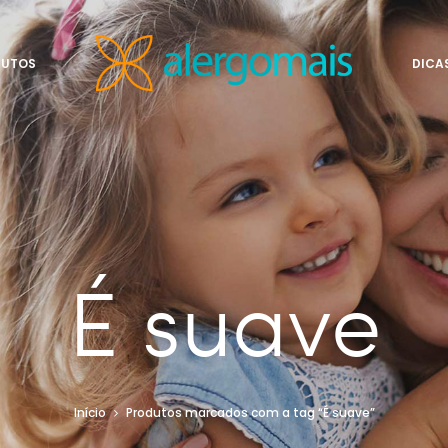
DUTOS
DICA
É suave
Início
Produtos marcados com a tag “É suave”