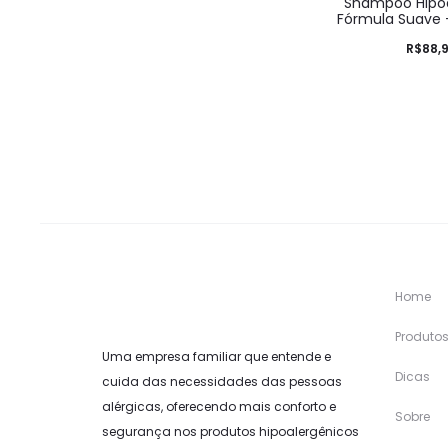
Shampoo Hipoa
Fórmula Suave –
R$
88,
Home
Produto
Uma empresa familiar que entende e
Dicas
cuida das necessidades das pessoas
alérgicas, oferecendo mais conforto e
Sobre
segurança nos produtos hipoalergênicos