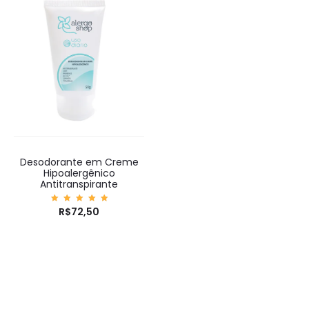
Desodorante em Creme
Hipoalergênico
Antitranspirante
Avaliaç
R$
72,50
ão
5.00
de 5