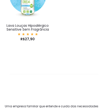
Lava Louças Hipoalérgico
Sensitive Sem Fragrância
Avaliaç
R$
27,90
ão
5.00
de 5
Uma empresa familiar que entende e cuida das necessidades