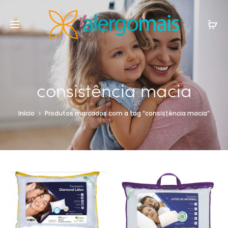
consistência macia
Início
Produtos marcados com a tag “consistência macia”