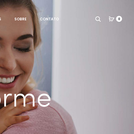
Search
S
SOBRE
CONTATO
0
orme