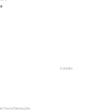
90
Contato
s
 de Troca/Devolução