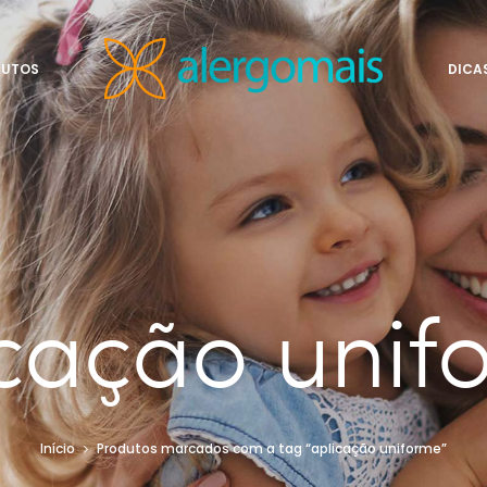
DUTOS
DICA
icação unif
Início
Produtos marcados com a tag “aplicação uniforme”