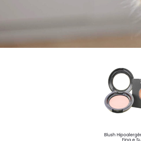
Blush Hipoalergê
Fina e S