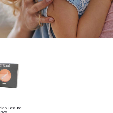
nico Textura
uave