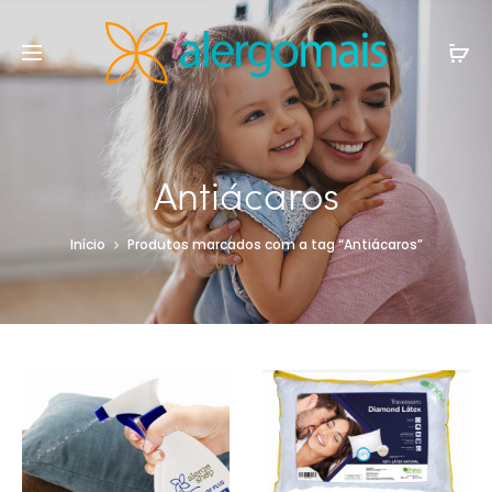
Antiácaros
Início
Produtos marcados com a tag “Antiácaros”