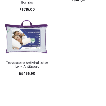
R$
167,50
Bambu
R$
715,00
Travesseiro Antiviral Latex
lux – Antiácaro
R$
456,90