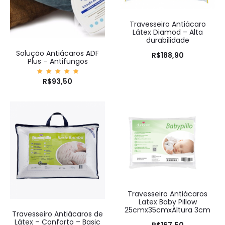
Travesseiro Antiácaro
Látex Diamod – Alta
durabilidade
Solução Antiácaros ADF
R$
188,90
Plus – Antifungos
Avaliaç
R$
93,50
ão
5.00
de 5
Travesseiro Antiácaros
Latex Baby Pillow
25cmx35cmxAltura 3cm
Travesseiro Antiácaros de
Látex – Conforto – Basic