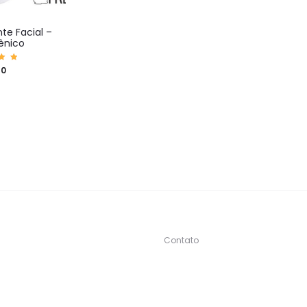
te Facial –
ênico
iaç
90
0
5
Contato
s