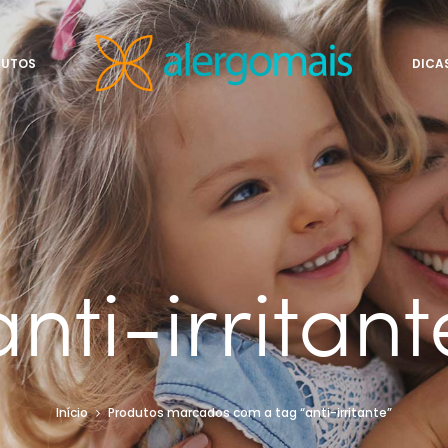
DUTOS
DICA
anti-irritant
Início
Produtos marcados com a tag “anti-irritante”