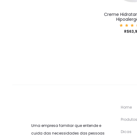
Creme Hidratan
Hipoalerg
Aval
R$
63,
ão
5.0
de 
Home
Produto
Uma empresa familiar que entende e
Dicas
cuida das necessidades das pessoas