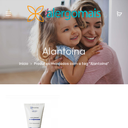
Alantoína
Início
Produtos marcados com a tag “Alantoína”