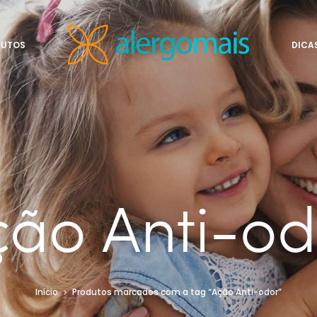
DUTOS
DICA
ção Anti-od
Início
Produtos marcados com a tag “Ação Anti-odor”