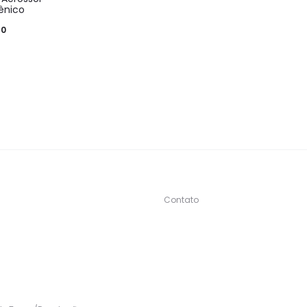
ênico
90
Contato
s