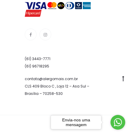
(61) 3443-7771
(61) 96718295
Go
contato@alergomais.com.br
CLS 409 Bloco C , Loja 12 – Asa Sul –
to
Brasília – 70258-530
to
Envia-nos uma
mensagem