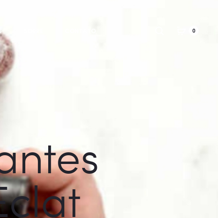
Search
S
SOBRE
CONTATO
0
antes
Eclat