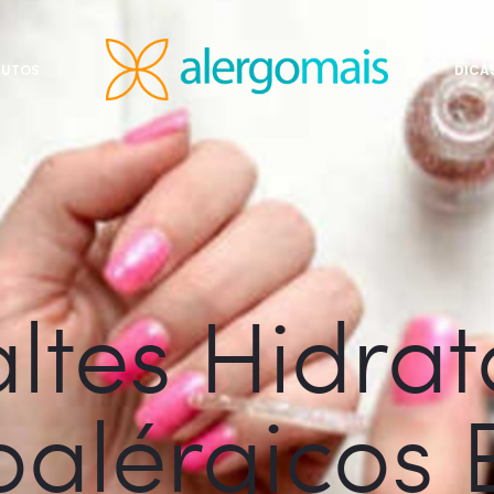
DUTOS
DICA
ltes Hidrat
alérgicos 