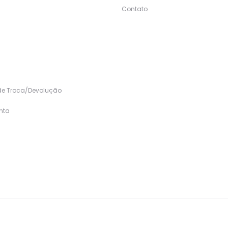
Contato
s
 de Troca/Devolução
nta